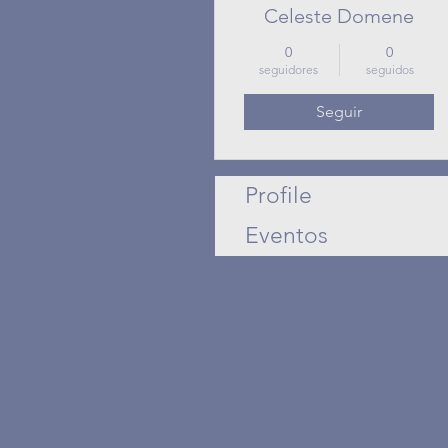
Celeste Domene
0
0
seguidores
seguidos
Seguir
Profile
Eventos