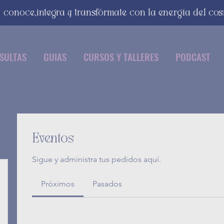
conoce,integra y transfórmate con la energía del co
SULTAS
GUIAS
CURSOS Y TALLERES
PODCAST
Eventos
Sigue y administra tus pedidos aquí.
Próximos
Pasados