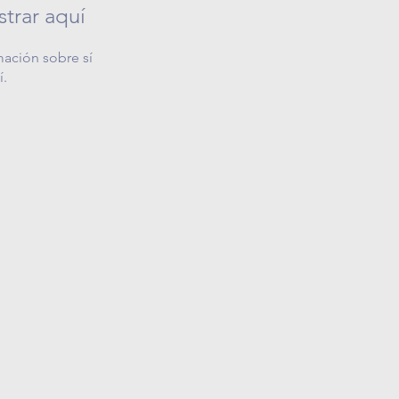
trar aquí
ación sobre sí
í.