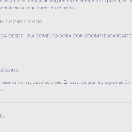
e estudio se identifican los puntos en común de la pareja, mis
jores de sus capacidades en relación.
sis: 1 HORA Y MEDIA.
RESA DESDE UNA COMPUTADORA CON ZOOM DESCARGADO
celación
la reserva no hay devoluciones. En caso de una reprogramació
s.
to