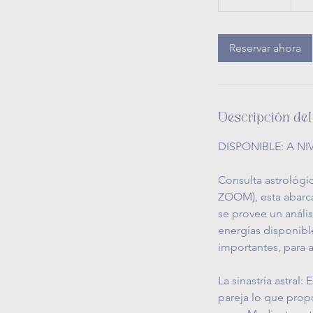
3
0
Reservar ahora
m
i
n
Descripción del
DISPONIBLE: A N
Consulta astrológic
ZOOM), esta abarca
se provee un anális
energías disponible
importantes, para 
La sinastría astral:
pareja lo que prop