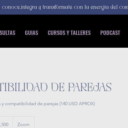
conoce,integra y transfórmate con la energía del co
SULTAS
GUIAS
CURSOS Y TALLERES
PODCAST
IBILIDAD DE PAREJAS
ía y compatibilidad de parejas (140 USD APROX)
,500
Zoom
anos