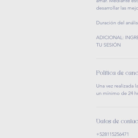
amar. Mediante est
desarrollar las me
Duración del análi
ADICIONAL: ING
Política de can
Una vez realizada 
un mínimo de 24 hr
Datos de contac
+528115256471