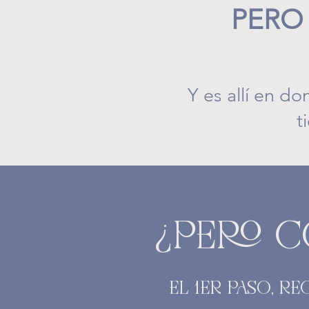
PERO 
Y es allí en d
t
¿PERO 
EL 1ER PASO, R