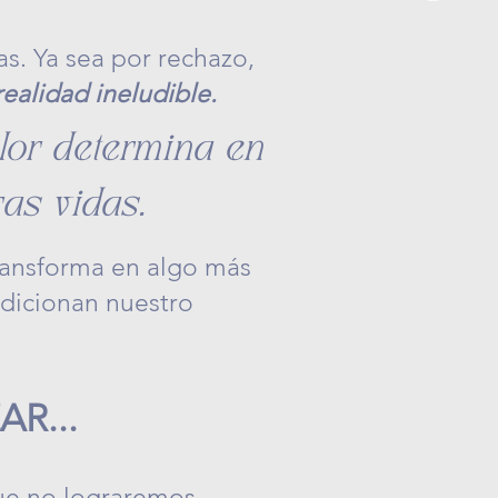
. Ya sea por rechazo,
realidad ineludible.
or determina en
as vidas.
 transforma en algo más
dicionan nuestro
R...
que no lograremos