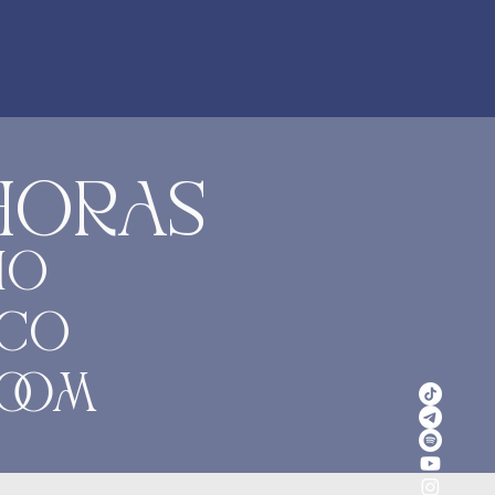
 HORAS
IO
ICO
ZOOM