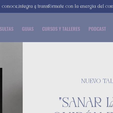
conoce,integra y transfórmate con la energía del co
SULTAS
GUIAS
CURSOS Y TALLERES
PODCAST
NUEVO TA
"SANAR 