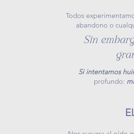
Todos experimentamos
abandono o cualqui
Sin embarg
gra
Si intentamos huir
profundo:
mi
E
Nos susurra al oído 