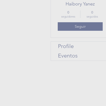
Haibory Yanez
0
0
seguidores
seguidos
Seguir
Profile
Eventos