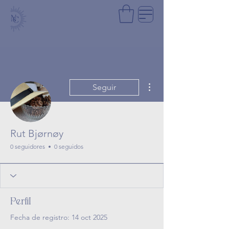
Más acciones
Seguir
Rut Bjørnøy
0 seguidores
0 seguidos
Perfil
Fecha de registro: 14 oct 2025